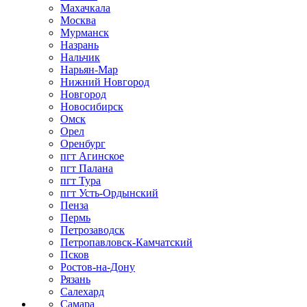
Махачкала
Москва
Мурманск
Назрань
Нальчик
Нарьян-Мар
Нижний Новгород
Новгород
Новосибирск
Омск
Орел
Оренбург
пгт Агинское
пгт Палана
пгт Тура
пгт Усть-Ордынский
Пенза
Пермь
Петрозаводск
Петропавловск-Камчатский
Псков
Ростов-на-Дону
Рязань
Салехард
Самара