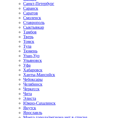
Санкт-Петербург
Саранск
Саратов
Смоленск
Ставрополь
Сыктывкар
Тамбов
Тверь
Томск
Тула
Тюмень
Улан-Удэ
Ульяновск
Уфа
Хабаровск
Ханты-Мансийск
Чебоксары
Челябинск
Черкесск
Чита
Элиста
Южно-Сахалинск
Якутск
Ярославль
Моего города/региона нет в списке