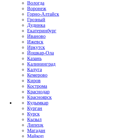
Вологда
Воронеж
Горно-Алтайск
Грозный
Дудинка
Екатеринбург
Иваново
Ижевск
Иркутск
Йошкар-Ола
Казань
Калининград
Калуга
Кемерово
Киров
Кострома
Краснодар
Красноярск
Кудымкар
Курган
Курск
Кызыл
Липецк
Магадан
Майкоп